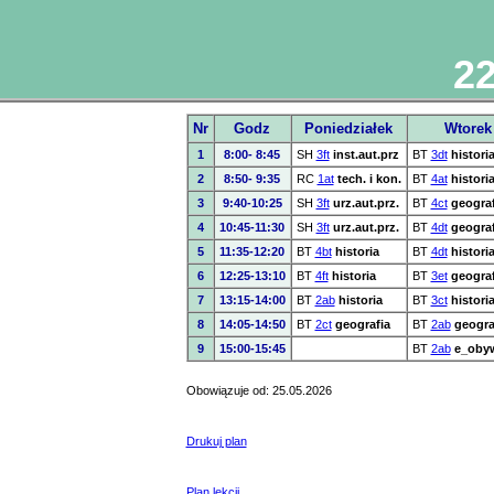
22
Nr
Godz
Poniedziałek
Wtorek
1
8:00- 8:45
SH
3ft
inst.aut.prz
BT
3dt
histori
2
8:50- 9:35
RC
1at
tech. i kon.
BT
4at
histori
3
9:40-10:25
SH
3ft
urz.aut.prz.
BT
4ct
geograf
4
10:45-11:30
SH
3ft
urz.aut.prz.
BT
4dt
geograf
5
11:35-12:20
BT
4bt
historia
BT
4dt
histori
6
12:25-13:10
BT
4ft
historia
BT
3et
geograf
7
13:15-14:00
BT
2ab
historia
BT
3ct
histori
8
14:05-14:50
BT
2ct
geografia
BT
2ab
geogra
9
15:00-15:45
BT
2ab
e_obyw
Obowiązuje od: 25.05.2026
Drukuj plan
Plan lekcji